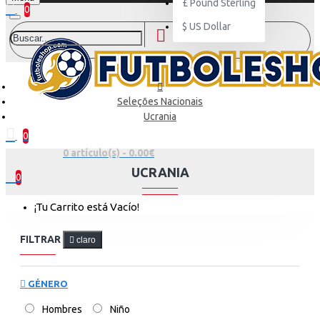
£
Pound Sterling
0
$
US Dollar
Seleções Nacionais
Ucrania
0
0 artículo(s) - 0.00€
UCRANIA
0
¡Tu Carrito está Vacío!
FILTRAR
claro
GÉNERO
Hombres
Niño