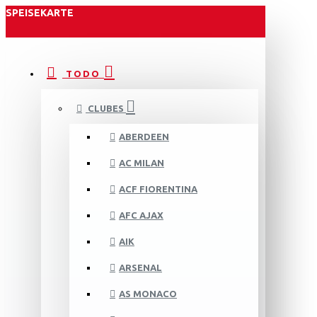
SPEISEKARTE
TODO
CLUBES
ABERDEEN
AC MILAN
ACF FIORENTINA
AFC AJAX
AIK
ARSENAL
AS MONACO