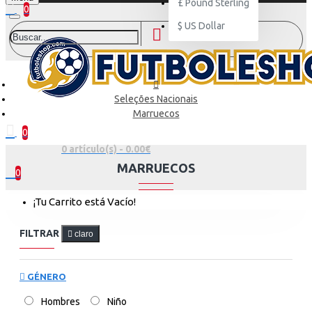
£
Pound Sterling
0
$
US Dollar
Seleções Nacionais
Marruecos
0
0 artículo(s) - 0.00€
MARRUECOS
0
¡Tu Carrito está Vacío!
FILTRAR
claro
GÉNERO
Hombres
Niño