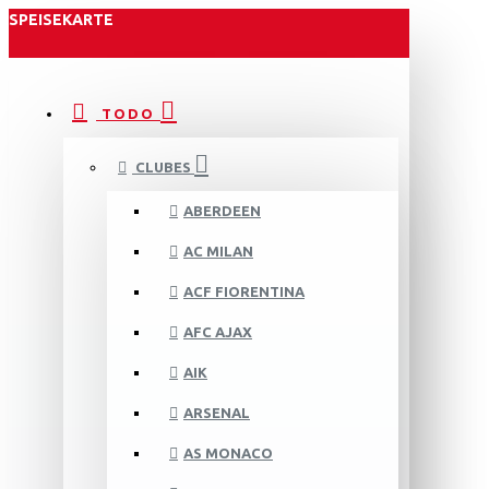
SPEISEKARTE
TODO
CLUBES
ABERDEEN
AC MILAN
ACF FIORENTINA
AFC AJAX
AIK
ARSENAL
AS MONACO