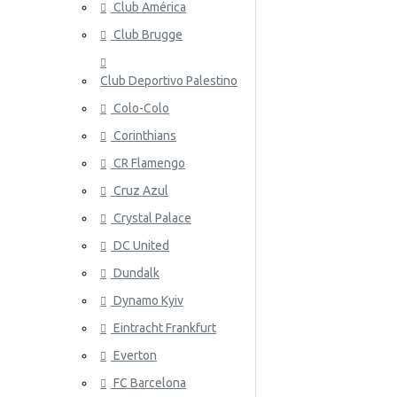
Club América
Nueva Zelanda
Club Brugge
Noruega
Club Deportivo Palestino
Panamá
Colo-Colo
Perú
ATALANT
Corinthians
CR Flamengo
Polonia
Cruz Azul
Portugal
Crystal Palace
Catar
DC United
Rumania
Dundalk
Dynamo Kyiv
Rusia
ATHLETIC
Eintracht Frankfurt
Arabia Saudita
Everton
Escocia
FC Barcelona