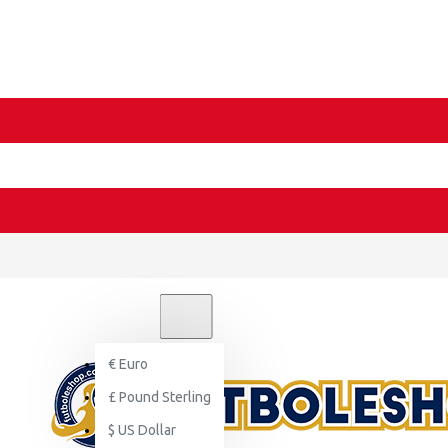
€
EURO
EUR
€
Euro
£
Pound Sterling
$
US Dollar