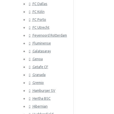
FC Dallas
Senegal
FC Köln
Serbia
FC Porto
Eslovaquia
ATLANTA 
FC Utrecht
Corea Del Sur
Feyenoord Rotterdam
Fluminense
España
Galatasaray
Suiza
Genoa
Suecia
Getafe CF
Granada
ATLÉTICO
Eslovenia
Gremio
Túnez
Hamburger SV
Turquía
Hertha BSC
Ucrania
Hibernian