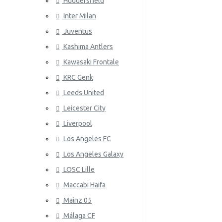
Huddersfield
Uruguay
Inter Milan
ATLETICO
Gales
Juventus
Venezuela
Kashima Antlers
Kawasaki Frontale
KRC Genk
Leeds United
Leicester City
AZ ALKM
Liverpool
Los Angeles FC
Los Angeles Galaxy
LOSC Lille
Maccabi Haifa
Mainz 05
Málaga CF
BAYER 04