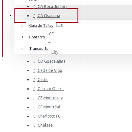
AS MONA
Mount
CA Boca Juniors
Irán
M.Salah
SERVICIO AL CLIENTE
CA Osasuna
Italia
Neymar Jr
CA River Plate
Guía de Tallas
Irlanda
Cádiz CF
Pedri
Contacto
Cagliari
Jamaica
Ronaldo
Transporte
Cardiff City
Costa De Marfil
AS ROMA
Ter Stegen
CD Guadalajara
Estados Unidos
Celta de Vigo
Vini Jr
Celtic
Japón
Cerezo Osaka
México
CF Monterrey
Malí
CF Montréal
Países Bajos
Charlotte FC
ASTON VI
Chelsea
Marruecos