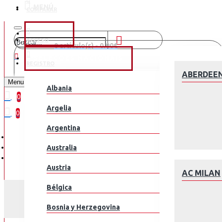
MENÚ
COMPARAR
CLUBES
ACCESO
0 artículo(s) - 0.00€
SELEÇÕES NACIONAIS
REGISTRO
¡Tu Carrito está Vacío!
ABERDEE
Menu
Albania
0
Argelia
0
Argentina
Australia
Austria
AC MILAN
Bélgica
Bosnia y Herzegovina