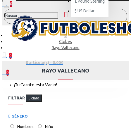
£
Pound Sterling
0
$
US Dollar
Clubes
Rayo Vallecano
0
0 artículo(s) - 0.00€
RAYO VALLECANO
0
¡Tu Carrito está Vacío!
FILTRAR
claro
GÉNERO
Hombres
Niño