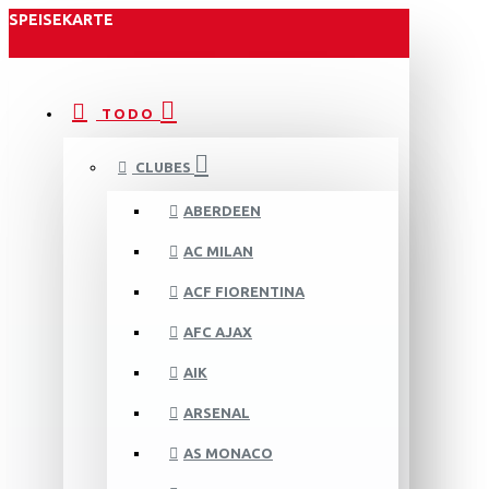
SPEISEKARTE
TODO
CLUBES
ABERDEEN
AC MILAN
ACF FIORENTINA
AFC AJAX
AIK
ARSENAL
AS MONACO