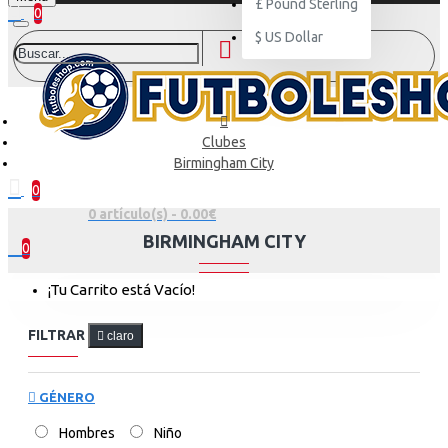
£
Pound Sterling
0
$
US Dollar
Clubes
Birmingham City
0
0 artículo(s) - 0.00€
BIRMINGHAM CITY
0
¡Tu Carrito está Vacío!
FILTRAR
claro
GÉNERO
Hombres
Niño