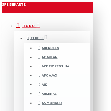
SPEISEKARTE
TODO
CLUBES
ABERDEEN
AC MILAN
ACF FIORENTINA
AFC AJAX
AIK
ARSENAL
AS MONACO