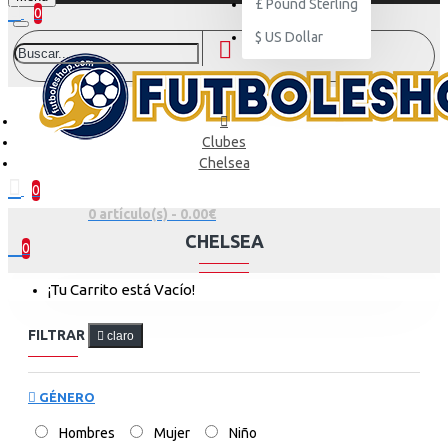
£
Pound Sterling
0
$
US Dollar
Clubes
Chelsea
0
0 artículo(s) - 0.00€
CHELSEA
0
¡Tu Carrito está Vacío!
FILTRAR
claro
GÉNERO
Hombres
Mujer
Niño