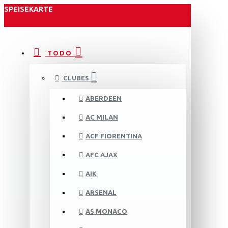
SPEISEKARTE
TODO
CLUBES
ABERDEEN
AC MILAN
ACF FIORENTINA
AFC AJAX
AIK
ARSENAL
AS MONACO