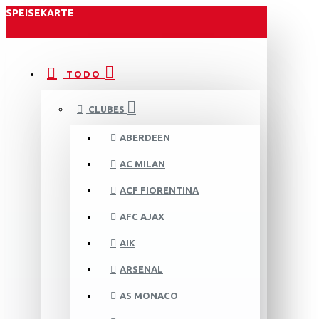
SPEISEKARTE
TODO
CLUBES
ABERDEEN
AC MILAN
ACF FIORENTINA
AFC AJAX
AIK
ARSENAL
AS MONACO