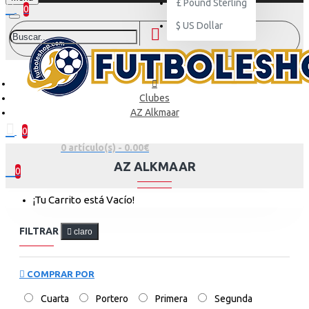
£
Pound Sterling
0
$
US Dollar
Clubes
AZ Alkmaar
0
0 artículo(s) - 0.00€
AZ ALKMAAR
0
¡Tu Carrito está Vacío!
FILTRAR
claro
COMPRAR POR
Cuarta
Portero
Primera
Segunda