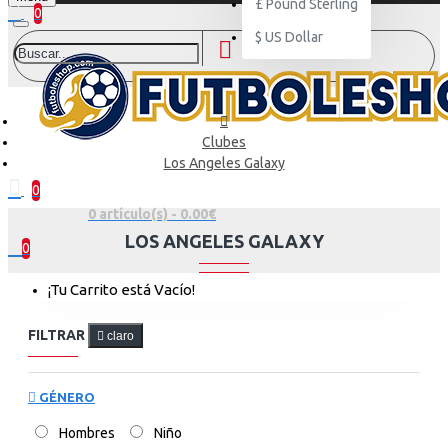
£
Pound Sterling
0
$
US Dollar
Clubes
Los Angeles Galaxy
0
0 artículo(s) - 0.00€
LOS ANGELES GALAXY
0
¡Tu Carrito está Vacío!
FILTRAR
claro
GÉNERO
Hombres
Niño