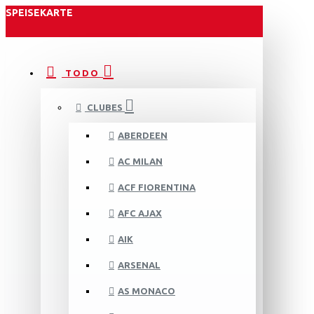
SPEISEKARTE
TODO
CLUBES
ABERDEEN
AC MILAN
ACF FIORENTINA
AFC AJAX
AIK
ARSENAL
AS MONACO