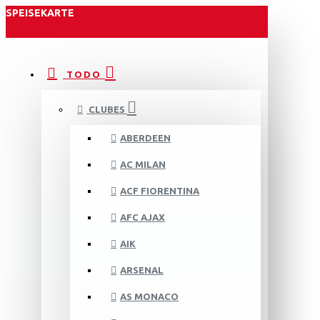
SPEISEKARTE
TODO
CLUBES
ABERDEEN
AC MILAN
ACF FIORENTINA
AFC AJAX
AIK
ARSENAL
AS MONACO