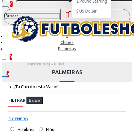
£
Pound Sterling
0
$
US Dollar
Clubes
Palmeiras
0
0 artículo(s) - 0.00€
PALMEIRAS
0
¡Tu Carrito está Vacío!
FILTRAR
claro
GÉNERO
Hombres
Niño