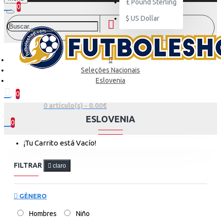
£
Pound Sterling
0
$
US Dollar
Seleções Nacionais
Eslovenia
0
0 artículo(s) - 0.00€
ESLOVENIA
0
¡Tu Carrito está Vacío!
FILTRAR
claro
GÉNERO
Hombres
Niño