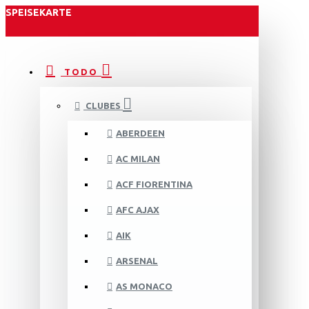
SPEISEKARTE
TODO
CLUBES
ABERDEEN
AC MILAN
ACF FIORENTINA
AFC AJAX
AIK
ARSENAL
AS MONACO