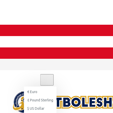
€
EURO
EUR
€
Euro
£
Pound Sterling
$
US Dollar