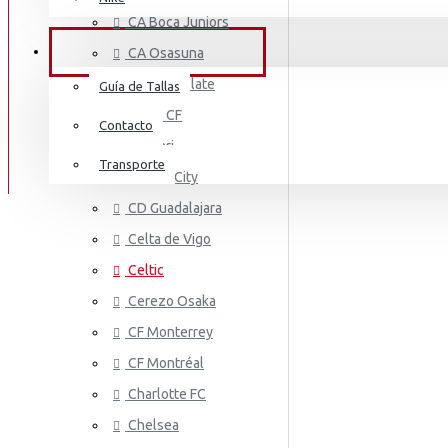
AS MONA
Mount
CA Boca Juniors
Irán
M.Salah
SERVICIO AL CLIENTE
CA Osasuna
Italia
Neymar Jr
CA River Plate
Guía de Tallas
Irlanda
Cádiz CF
Pedri
Contacto
Cagliari
Jamaica
Ronaldo
Transporte
Cardiff City
Costa De Marfil
AS ROMA
Ter Stegen
CD Guadalajara
Estados Unidos
Celta de Vigo
Vini Jr
Celtic
Japón
Cerezo Osaka
México
CF Monterrey
Malí
CF Montréal
Países Bajos
Charlotte FC
ASTON VI
Chelsea
Marruecos