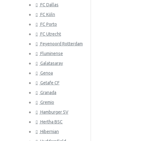
FC Dallas
Senegal
FC Köln
Serbia
FC Porto
Eslovaquia
ATLANTA 
FC Utrecht
Corea Del Sur
Feyenoord Rotterdam
Fluminense
España
Galatasaray
Suiza
Genoa
Suecia
Getafe CF
Granada
ATLÉTICO
Eslovenia
Gremio
Túnez
Hamburger SV
Turquía
Hertha BSC
Ucrania
Hibernian