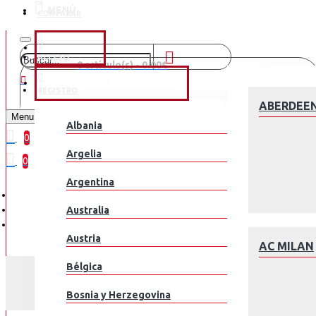
MENÚ
COMPARAR
CLUBES
ACCESO
0 artículo(s) - 0.00€
SELEÇÕES NACIONAIS
REGISTRO
¡Tu Carrito está Vacío!
ABERDEE
Menu
Albania
0
Argelia
0
Argentina
Australia
Austria
AC MILAN
Bélgica
Bosnia y Herzegovina