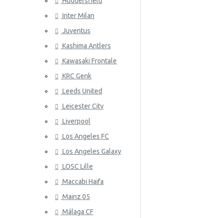
Huddersfield
Uruguay
Inter Milan
ATLETICO
Gales
Juventus
Venezuela
Kashima Antlers
Kawasaki Frontale
KRC Genk
Leeds United
Leicester City
AZ ALKM
Liverpool
Los Angeles FC
Los Angeles Galaxy
LOSC Lille
Maccabi Haifa
Mainz 05
Málaga CF
BAYER 04