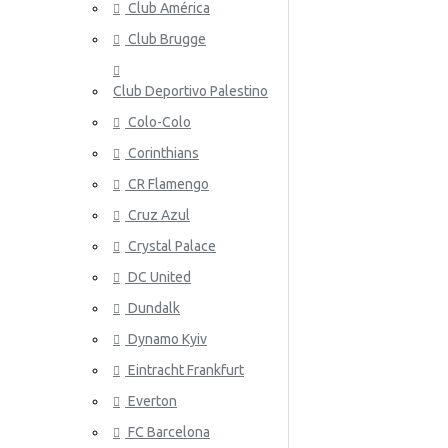
Club América
Nueva Zelanda
Club Brugge
Noruega
Club Deportivo Palestino
Panamá
Colo-Colo
Perú
ATALANT
Corinthians
CR Flamengo
Polonia
Cruz Azul
Portugal
Crystal Palace
Catar
DC United
Rumania
Dundalk
Dynamo Kyiv
Rusia
ATHLETIC
Eintracht Frankfurt
Arabia Saudita
Everton
Escocia
FC Barcelona