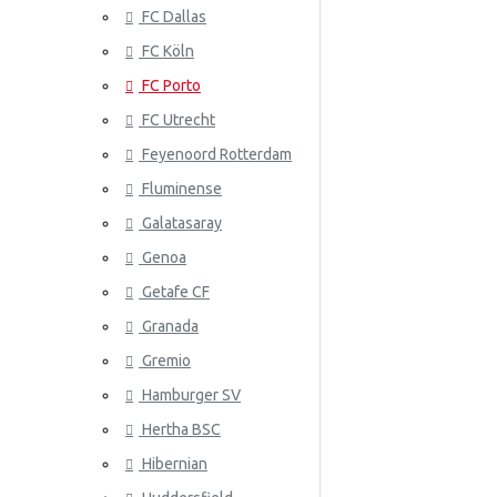
FC Dallas
Senegal
FC Köln
Serbia
FC Porto
Eslovaquia
ATLANTA 
FC Utrecht
Corea Del Sur
Feyenoord Rotterdam
Fluminense
España
Galatasaray
Suiza
Genoa
Suecia
Getafe CF
Granada
ATLÉTICO
Eslovenia
Gremio
Túnez
Hamburger SV
Turquía
Hertha BSC
Ucrania
Hibernian