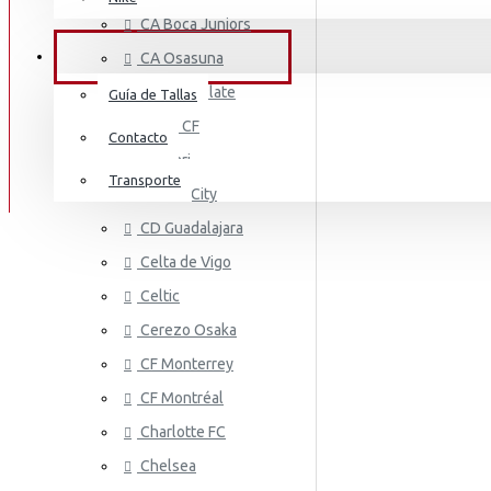
AS MONA
Mount
CA Boca Juniors
Irán
M.Salah
SERVICIO AL CLIENTE
CA Osasuna
Italia
Neymar Jr
CA River Plate
Guía de Tallas
Irlanda
Cádiz CF
Pedri
Contacto
Cagliari
Jamaica
Ronaldo
Transporte
Cardiff City
Costa De Marfil
AS ROMA
Ter Stegen
CD Guadalajara
Estados Unidos
Celta de Vigo
Vini Jr
Celtic
Japón
Cerezo Osaka
México
CF Monterrey
Malí
CF Montréal
Países Bajos
Charlotte FC
ASTON VI
Chelsea
Marruecos