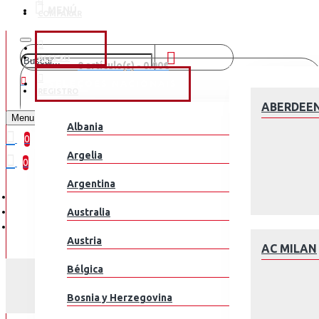
MENÚ
COMPARAR
CLUBES
ACCESO
0 artículo(s) - 0.00€
SELEÇÕES NACIONAIS
REGISTRO
¡Tu Carrito está Vacío!
ABERDEE
Menu
Albania
0
Argelia
0
Argentina
Australia
Austria
AC MILAN
Bélgica
Bosnia y Herzegovina