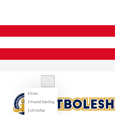
€
EURO
EUR
€
Euro
£
Pound Sterling
$
US Dollar