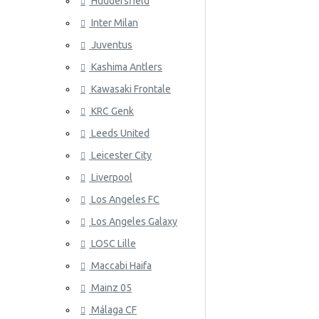
Huddersfield
Uruguay
Inter Milan
ATLETICO
Gales
Juventus
Venezuela
Kashima Antlers
Kawasaki Frontale
KRC Genk
Leeds United
Leicester City
AZ ALKM
Liverpool
Los Angeles FC
Los Angeles Galaxy
LOSC Lille
Maccabi Haifa
Mainz 05
Málaga CF
BAYER 04