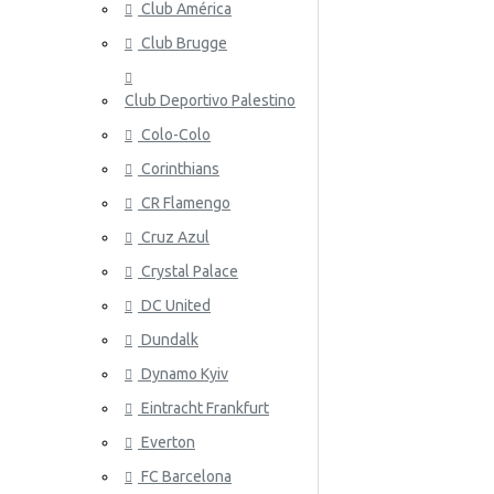
Club América
Nueva Zelanda
Club Brugge
Noruega
Club Deportivo Palestino
Panamá
Colo-Colo
Perú
ATALANT
Corinthians
CR Flamengo
Polonia
Cruz Azul
Portugal
Crystal Palace
Catar
DC United
Rumania
Dundalk
Dynamo Kyiv
Rusia
ATHLETIC
Eintracht Frankfurt
Arabia Saudita
Everton
Escocia
FC Barcelona