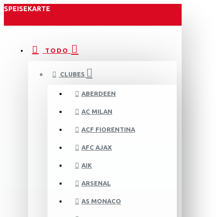
SPEISEKARTE
TODO
CLUBES
ABERDEEN
AC MILAN
ACF FIORENTINA
AFC AJAX
AIK
ARSENAL
AS MONACO