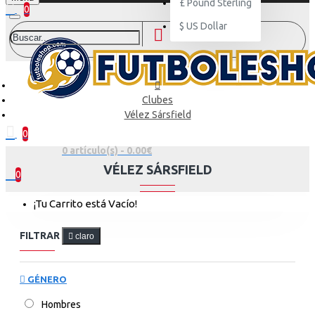
£
Pound Sterling
0
$
US Dollar
Clubes
Vélez Sársfield
0
0 artículo(s) - 0.00€
VÉLEZ SÁRSFIELD
0
¡Tu Carrito está Vacío!
FILTRAR
claro
GÉNERO
Hombres