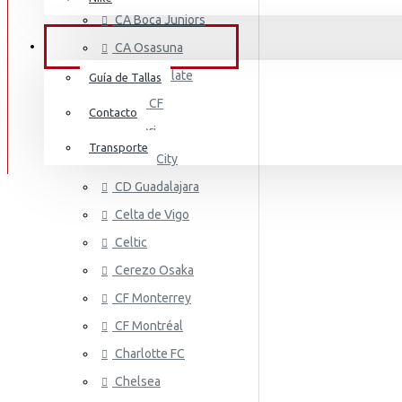
AS MONA
Mount
CA Boca Juniors
Irán
M.Salah
SERVICIO AL CLIENTE
CA Osasuna
Italia
Neymar Jr
CA River Plate
Guía de Tallas
Irlanda
Cádiz CF
Pedri
Contacto
Cagliari
Jamaica
Ronaldo
Transporte
Cardiff City
Costa De Marfil
AS ROMA
Ter Stegen
CD Guadalajara
Estados Unidos
Celta de Vigo
Vini Jr
Celtic
Japón
Cerezo Osaka
México
CF Monterrey
Malí
CF Montréal
Países Bajos
Charlotte FC
ASTON VI
Chelsea
Marruecos