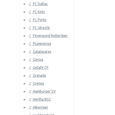
FC Dallas
Senegal
FC Köln
Serbia
FC Porto
Eslovaquia
ATLANTA 
FC Utrecht
Corea Del Sur
Feyenoord Rotterdam
Fluminense
España
Galatasaray
Suiza
Genoa
Suecia
Getafe CF
Granada
ATLÉTICO
Eslovenia
Gremio
Túnez
Hamburger SV
Turquía
Hertha BSC
Ucrania
Hibernian