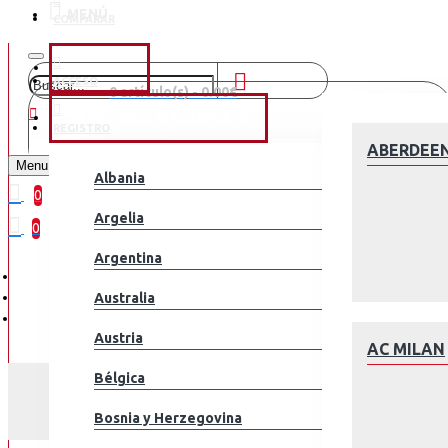
MENÚ
COMPARAR
CLUBES
ACCESO
0 artículo(s) - 0.00€
SELEÇÕES NACIONAIS
REGISTRO
¡Tu Carrito está Vacío!
ABERDEE
Menu
Albania
0
Argelia
0
Argentina
Australia
Austria
AC MILAN
Bélgica
Bosnia y Herzegovina