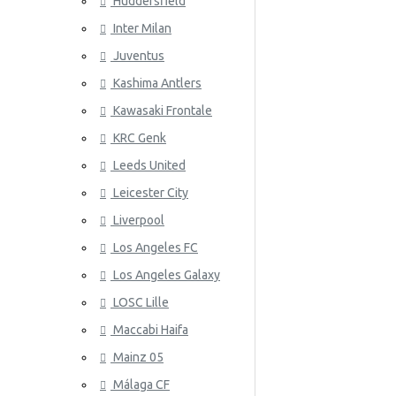
Huddersfield
Uruguay
Inter Milan
ATLETICO
Gales
Juventus
Venezuela
Kashima Antlers
Kawasaki Frontale
KRC Genk
Leeds United
Leicester City
AZ ALKM
Liverpool
Los Angeles FC
Los Angeles Galaxy
LOSC Lille
Maccabi Haifa
Mainz 05
Málaga CF
BAYER 04