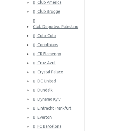
Club América
Nueva Zelanda
Club Brugge
Noruega
Club Deportivo Palestino
Panamá
Colo-Colo
Perú
ATALANT
Corinthians
CR Flamengo
Polonia
Cruz Azul
Portugal
Crystal Palace
Catar
DC United
Rumania
Dundalk
Dynamo Kyiv
Rusia
ATHLETIC
Eintracht Frankfurt
Arabia Saudita
Everton
Escocia
FC Barcelona