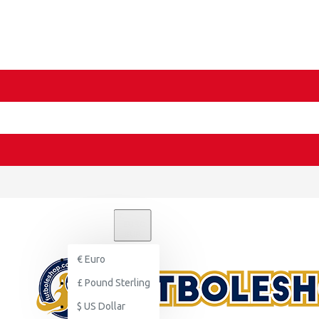
€
EURO
EUR
€
Euro
£
Pound Sterling
$
US Dollar