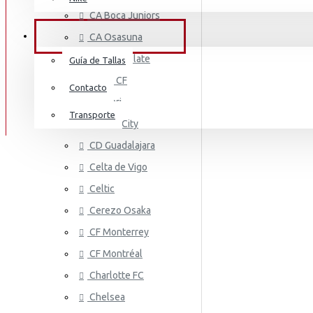
AS MONA
Mount
CA Boca Juniors
Irán
M.Salah
SERVICIO AL CLIENTE
CA Osasuna
Italia
Neymar Jr
CA River Plate
Guía de Tallas
Irlanda
Cádiz CF
Pedri
Contacto
Cagliari
Jamaica
Ronaldo
Transporte
Cardiff City
Costa De Marfil
AS ROMA
Ter Stegen
CD Guadalajara
Estados Unidos
Celta de Vigo
Vini Jr
Celtic
Japón
Cerezo Osaka
México
CF Monterrey
Malí
CF Montréal
Países Bajos
Charlotte FC
ASTON VI
Chelsea
Marruecos