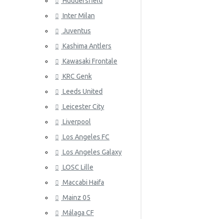
Huddersfield
Uruguay
Inter Milan
ATLETICO
Gales
Juventus
Venezuela
Kashima Antlers
Kawasaki Frontale
KRC Genk
Leeds United
Leicester City
AZ ALKM
Liverpool
Los Angeles FC
Los Angeles Galaxy
LOSC Lille
Maccabi Haifa
Mainz 05
Málaga CF
BAYER 04