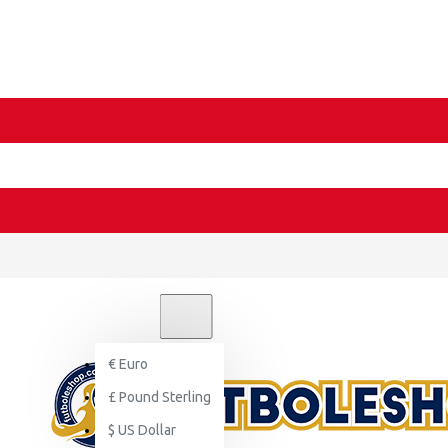
€
EURO
EUR
€
Euro
£
Pound Sterling
$
US Dollar