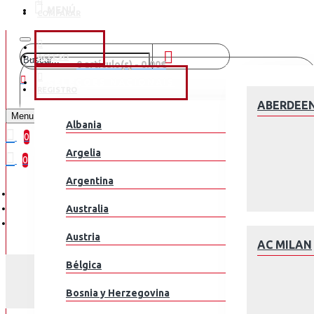
MENÚ
COMPARAR
CLUBES
ACCESO
0 artículo(s) - 0.00€
SELEÇÕES NACIONAIS
REGISTRO
¡Tu Carrito está Vacío!
ABERDEE
Menu
Albania
0
Argelia
0
Argentina
Australia
Austria
AC MILAN
Bélgica
Bosnia y Herzegovina