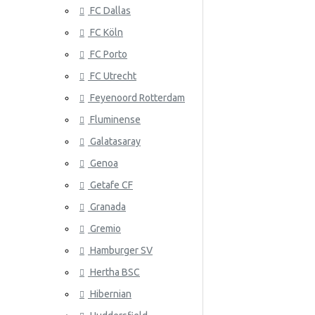
FC Dallas
Senegal
FC Köln
Serbia
FC Porto
Eslovaquia
ATLANTA 
FC Utrecht
Corea Del Sur
Feyenoord Rotterdam
Fluminense
España
Galatasaray
Suiza
Genoa
Suecia
Getafe CF
Granada
ATLÉTICO
Eslovenia
Gremio
Túnez
Hamburger SV
Turquía
Hertha BSC
Ucrania
Hibernian