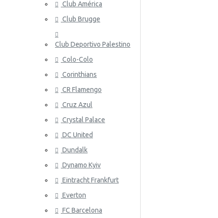
Club América
Nueva Zelanda
Club Brugge
Noruega
Club Deportivo Palestino
Panamá
Colo-Colo
Perú
ATALANT
Corinthians
CR Flamengo
Polonia
Cruz Azul
Portugal
Crystal Palace
Catar
DC United
Rumania
Dundalk
Dynamo Kyiv
Rusia
ATHLETIC
Eintracht Frankfurt
Arabia Saudita
Everton
Escocia
FC Barcelona