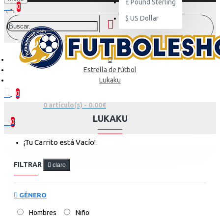
£
Pound Sterling
0
$
US Dollar
Estrella de fútbol
Lukaku
0
0 artículo(s) - 0.00€
LUKAKU
0
¡Tu Carrito está Vacío!
FILTRAR
claro
GÉNERO
Hombres
Niño