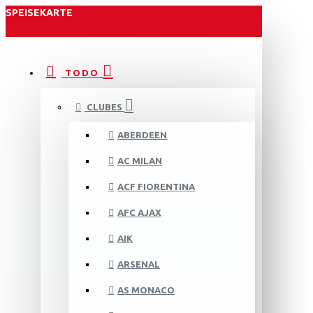
SPEISEKARTE
TODO
CLUBES
ABERDEEN
AC MILAN
ACF FIORENTINA
AFC AJAX
AIK
ARSENAL
AS MONACO